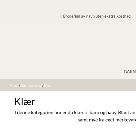
P
Hopp til innhold
♡Brodering av navn uten ekstra kostnad
BARN
Hjem
/
Barn og baby
/
Klær
Klær
I denne kategorien finner du klær til barn og baby. Blant a
samt mye fra eget merkevare