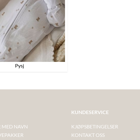
Pysj
KUNDESERVICE
 MED NAVN
KJØPSBETINGELSER
VEPAKKER
KONTAKT OSS