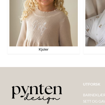
Kjoler
UTFORSK
BARNEKLÆR
SETT OG GA