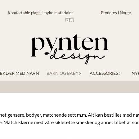
Komfortable plagg i myke materialer Broderes i Norge
🇳🇴
EKLÆR MED NAVN
BARN OG BABY
ACCESSORIES
NY
nnet gensere, bodyer, matchende sett m.m. Alt kan bestilles med na
. Match klærne med våre sikletette smekker og annet tilbehør som