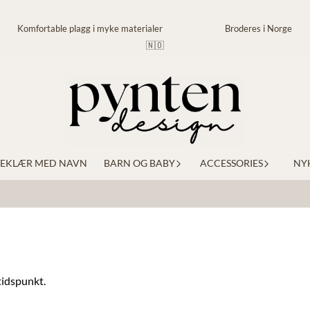
Komfortable plagg i myke materialer Broderes i Norge
🇳🇴
EKLÆR MED NAVN
BARN OG BABY
ACCESSORIES
NY
tidspunkt.