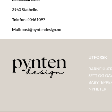
3960 Stathelle.
Telefon:
40461097
Mail:
post@pyntendesign.no
UTFORSK
BARNEKLÆR
SETT OG GA
BABYTEPPE
NYHETER