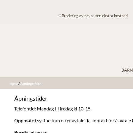
P
Hopp til innhold
♡Brodering av navn uten ekstra kostnad
BARN
Hjem
/
Åpningstider
Åpningstider
Telefontid: Mandag til fredag kl 10-15.
Oppmøte i systue, kun etter avtale. Ta kontakt for å avtale 
Besøksadresse: