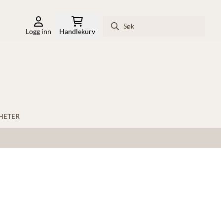
Logg inn
Handlekurv
HETER