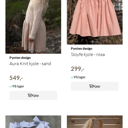
Pynten design
Sløyfe kjole - rosa
Pynten design
Aura Knit kjole - sand
299,-
549,-
På lager
På lager
Kjøp
Kjøp