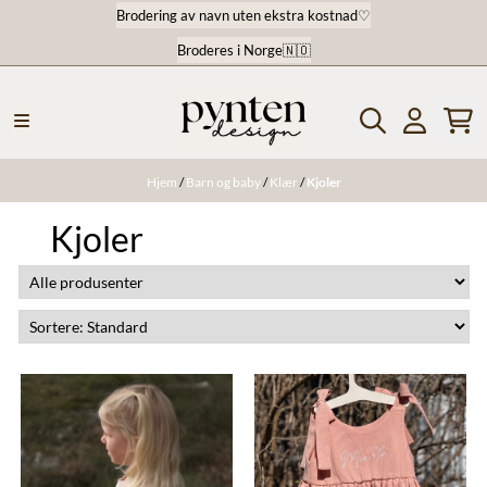
Brodering av navn uten ekstra kostnad♡
Hopp til innhold
Broderes i Norge🇳🇴
Hjem
/
Barn og baby
/
Klær
/
Kjoler
Kjoler