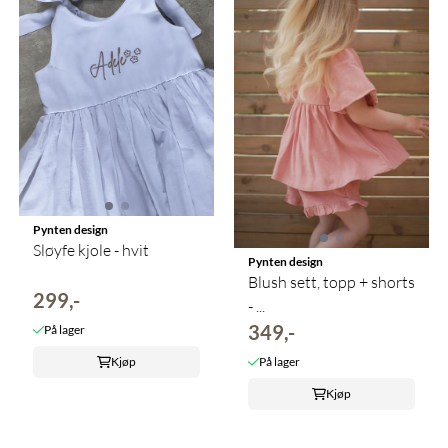
Pynten design
Sløyfe kjole - hvit
Pynten design
Blush sett, topp + shorts
299,-
- ...
349,-
På lager
På lager
Kjøp
Kjøp