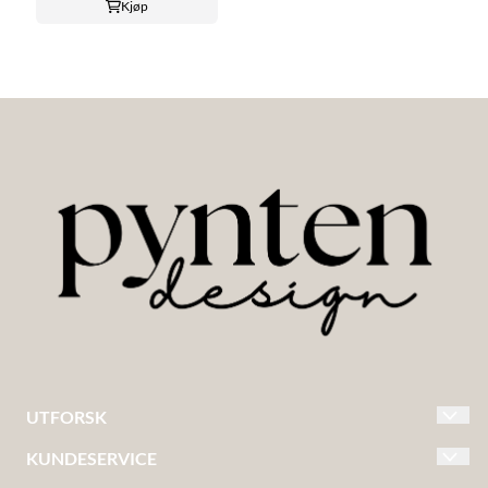
Kjøp
UTFORSK
KUNDESERVICE
BARNEKLÆR MED NAVN