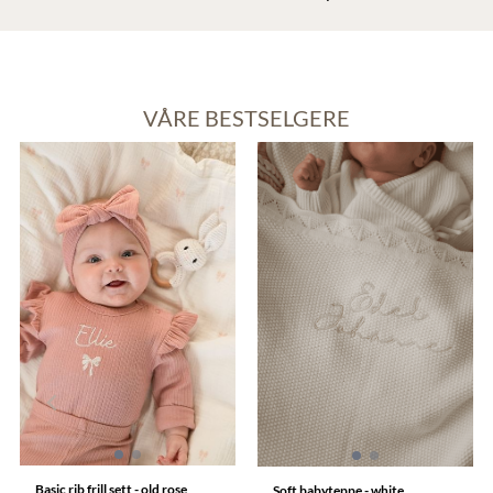
VÅRE BESTSELGERE
Knit genser barn - taupe
Soft koseklut bamse - warm ...
Nydelig strikkegenser i bomull -
Soft koseklut bamse, myk, trygg
med personlig brodering. En unik
og personlig Soft koseklut
og personlige genser som både en
bamse er babyens perfekte lille
myk, stretchy og utrolig behagelig
følgesvenn, myk mot huden, lett 
399,-
289,-
på. Denne oversized
holde og skapt for trygghet og ko