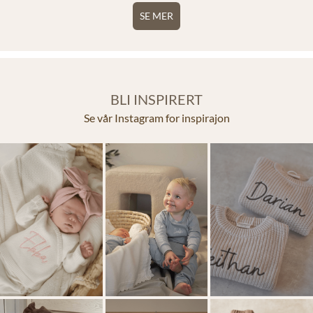
SE MER
ngen
ppe
 fra
inne
brodert kan ikke returneres.
BLI INSPIRERT
Se vår Instagram for inspirajon