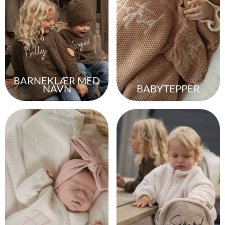
BARNEKLÆR MED
NAVN
BABYTEPPER